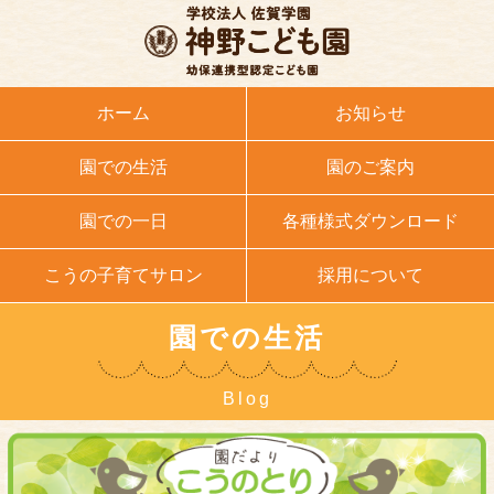
ホーム
お知らせ
園での生活
園のご案内
園での一日
各種様式ダウンロード
こうの子育てサロン
採用について
園での生活
Blog