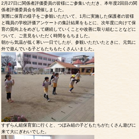
2月27日に関係者評価委員の皆様にご参集いただき、本年度2回目の関
係者評価委員会を開催しました。
実際に保育の様子をご参観いただいて、1月に実施した保護者の皆様
と職員の学校評価アンケートの集計結果をもとに、次年度に向けて保
育の質向上をめざして継続していくことや改善に取り組むことなどに
ついて、ご意見をいただく時間をもちました。
朝から気温が低く寒い一日でしたが、参観いただいたときに、元気に
外で遊んでいる子どもたちもたくさんいました。
すずらん組保育室に行くと、つぼみ組の子どもたちがたくさん遊びに
来て大にぎわいでした。