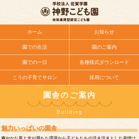
ホーム
お知らせ
園での生活
園のご案内
園での一日
各種様式ダウンロード
こうの子育てサロン
採用について
園舎のご案内
Building
魅力いっぱいの園舎
爽やかな風と光が満ちた環境から子どもたちの活き活きとした表情は