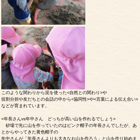
このような関わりから泥を使った<自然との関わり>や
役割分担や友だちとの会話の中から<協同性>や<言葉による伝え合い>
などが育まれています。
<年長さんvs年中さん どっちが高い山を作れるでしょう>
砂場で先に山を作っていたのはピンク帽子の年長さんでしたが、あ
とからやってきた黄色帽子の
年中さんが「年長さんよりも大きなお山を作ろう」と山を作り始めま