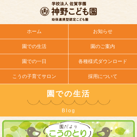
ホーム
お知らせ
園での生活
園のご案内
園での一日
各種様式ダウンロード
こうの子育てサロン
採用について
園での生活
Blog