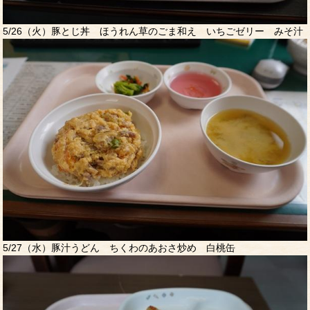
5/26（火）豚とじ丼 ほうれん草のごま和え いちごゼリー みそ汁
5/27（水）豚汁うどん ちくわのあおさ炒め 白桃缶