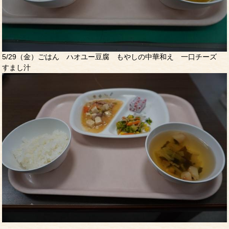
5/29（金）ごはん ハオユー豆腐 もやしの中華和え 一口チーズ
すまし汁