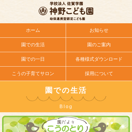
ホーム
お知らせ
園での生活
園のご案内
園での一日
各種様式ダウンロード
こうの子育てサロン
採用について
園での生活
Blog