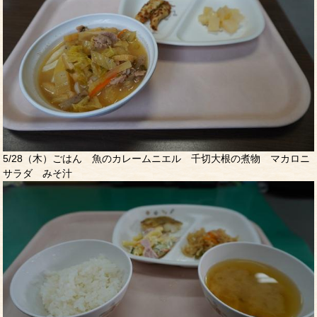
5/28（木）ごはん 魚のカレームニエル 千切大根の煮物 マカロニ
サラダ みそ汁